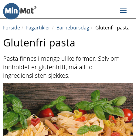
Til
innhold
Toggl
navig
Forside
Fagartikler
Barnebursdag
Glutenfri pasta
Glutenfri pasta
Pasta finnes i mange ulike former. Selv om
innholdet er glutenfritt, må alltid
ingredienslisten sjekkes.