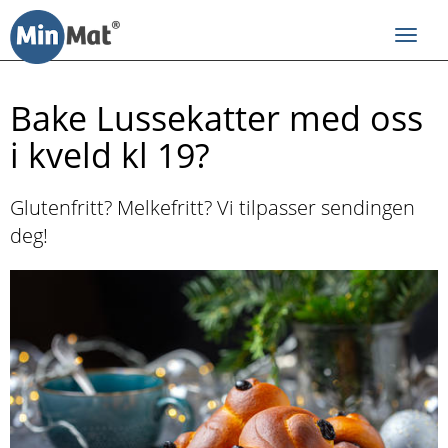
Til
innhold
Toggl
navig
Bake Lussekatter med oss
i kveld kl 19?
Glutenfritt? Melkefritt? Vi tilpasser sendingen
deg!