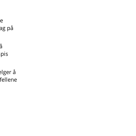
le
dag på
få
spis
elger å
fellene