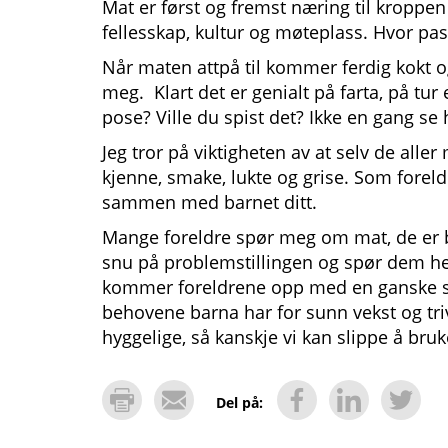
Mat er først og fremst næring til kroppen
fellesskap, kultur og møteplass. Hvor pass
Når maten attpå til kommer ferdig kokt o
meg. Klart det er genialt på farta, på tur
pose? Ville du spist det? Ikke en gang se 
Jeg tror på viktigheten av at selv de aller
kjenne, smake, lukte og grise. Som foreld
sammen med barnet ditt.
Mange foreldre spør meg om mat, de er be
snu på problemstillingen og spør dem hell
kommer foreldrene opp med en ganske så
behovene barna har for sunn vekst og triv
hyggelige, så kanskje vi kan slippe å bru
Del på: