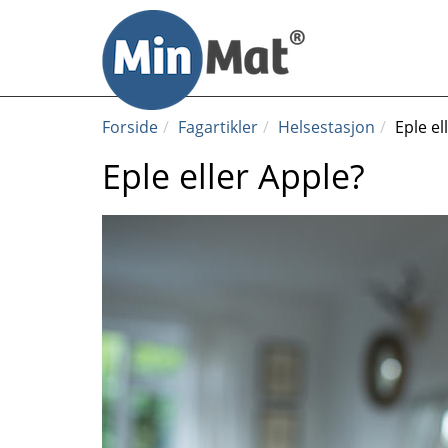
Til
innhold
Forside
Fagartikler
Helsestasjon
Eple el
Eple eller Apple?