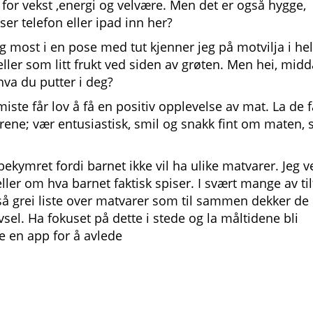
 for vekst ,energi og velvære. Men det er også hygge,
er telefon eller ipad inn her?
g most i en pose med tut kjenner jeg på motvilja i he
 eller som litt frukt ved siden av grøten. Men hei, mid
hva du putter i deg?
 miste får lov å få en positiv opplevelse av mat. La de 
rene; vær entusiastisk, smil og snakk fint om maten, 
kymret fordi barnet ikke vil ha ulike matvarer. Jeg v
er om hva barnet faktisk spiser. I svært mange av til
 grei liste over matvarer som til sammen dekker de
sel. Ha fokuset på dette i stede og la måltidene bli
ke en app for å avlede