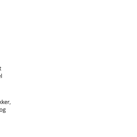
t
l
kker,
 og