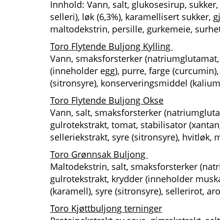
Innhold: Vann, salt, glukosesirup, sukker
selleri), løk (6,3%), karamellisert sukker
maltodekstrin, persille, gurkemeie, surhe
Toro Flytende Buljong Kylling
Vann, smaksforsterker (natriumglutamat, in
(inneholder egg), purre, farge (curcumin),
(sitronsyre), konserveringsmiddel (kalium
Toro Flytende Buljong Okse
Vann, salt, smaksforsterker (natriumglutam
gulrotekstrakt, tomat, stabilisator (xant
selleriekstrakt, syre (sitronsyre), hvitløk,
Toro Grønnsak Buljong
Maltodekstrin, salt, smaksforsterker (natr
gulrotekstrakt, krydder (inneholder muska
(karamell), syre (sitronsyre), sellerirot, ar
Toro Kjøttbuljong terninger