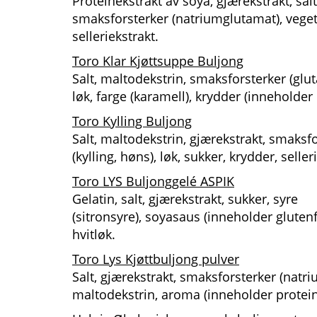
Proteinekstrakt av soya, gjærekstrakt, salt
smaksforsterker (natriumglutamat), vegetab
selleriekstrakt.
Toro Klar Kjøttsuppe Buljong
Salt, maltodekstrin, smaksforsterker (gluta
løk, farge (karamell), krydder (inneholder 
Toro Kylling Buljong
Salt, maltodekstrin, gjærekstrakt, smaksfo
(kylling, høns), løk, sukker, krydder, selleri
Toro LYS Buljonggelé ASPIK
Gelatin, salt, gjærekstrakt, sukker, syre
(sitronsyre), soyasaus (inneholder glutenf
hvitløk.
Toro Lys Kjøttbuljong pulver
Salt, gjærekstrakt, smaksforsterker (natriu
maltodekstrin, aroma (inneholder protein