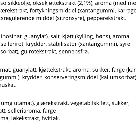
, solsikkeolje, oksekjøttekstrakt (2,1%), aroma (med me
, gjærekstrakt, fortykningsmiddel (xantangummi, karrag
tsregulerende middel (sitronsyre), pepperekstrakt.
osinat, guanylat), salt, kjøtt (kylling, høns), aroma
 sellerirot, krydder, stabilisator (xantangummi), syre
sorbat), gulrotekstrakt, sennepsfrø.
at, guanylat), kjøttekstrakt, aroma, sukker, farge (kar
angummi), krydder, konserveringsmiddel (kaliumsorbat)
 muskat.
iumglutamat), gjærekstrakt, vegetabilsk fett, sukker,
t), selleriaroma, farge
oma, løkekstrakt, hvitløk.