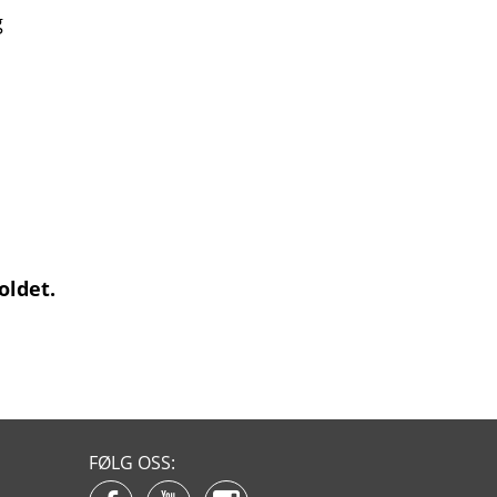
g
holdet.
FØLG OSS: