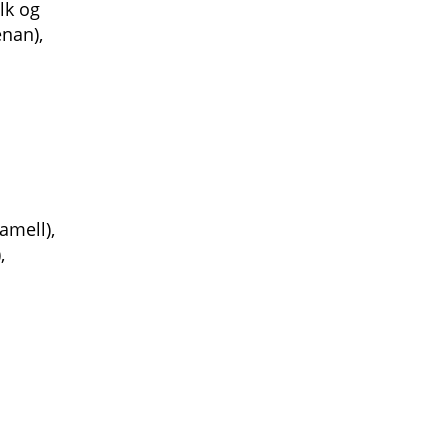
lk og
enan),
amell),
,