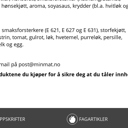
hønsekjøtt, aroma, soyasaus, krydder (bl.a. hvitløk o
, smaksforsterkere (E 621, E 627 og E 631), storfekjøtt,
rin, tomat, gulrot, løk, hvetemel, purreløk, persille,
elk og egg.
n mail på post@minmat.no
oduktene du kjøper for å sikre deg at du tåler inn
PPSKRIFTER
FAGARTIKLER