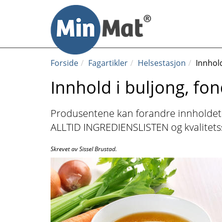
Til
innhold
Forside
Fagartikler
Helsestasjon
Innhold
Innhold i buljong, fon
Produsentene kan forandre innholdet i 
ALLTID INGREDIENSLISTEN og kvalitets
Skrevet av Sissel Brustad.