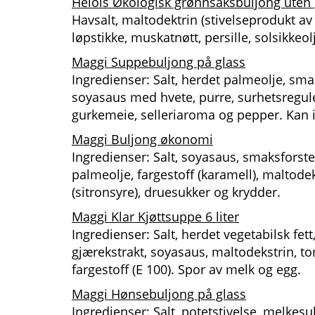
Helois Økologisk grønnsaksbuljong uten
Havsalt, maltodektrin (stivelseprodukt av 
løpstikke, muskatnøtt, persille, solsikkeol
Maggi Suppebuljong på glass
Ingredienser: Salt, herdet palmeolje, smak
soyasaus med hvete, purre, surhetsreguler
gurkemeie, selleriaroma og pepper. Kan
Maggi Buljong økonomi
Ingredienser: Salt, soyasaus, smaksforster
palmeolje, fargestoff (karamell), maltode
(sitronsyre), druesukker og krydder.
Maggi Klar Kjøttsuppe 6 liter
Ingredienser: Salt, herdet vegetabilsk fett
gjærekstrakt, soyasaus, maltodekstrin, tom
fargestoff (E 100). Spor av melk og egg.
Maggi Hønsebuljong på glass
Ingredienser: Salt, potetstivelse, melkes