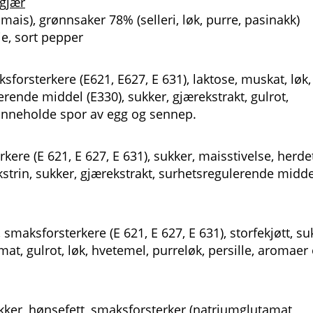
 gjær
mais), grønnsaker 78% (selleri, løk, purre, pasinakk)
je, sort pepper
sforsterkere (E621, E627, E 631), laktose, muskat, løk,
ende middel (E330), sukker, gjærekstrakt, gulrot,
 inneholde spor av egg og sennep.
kere (E 621, E 627, E 631), sukker, maisstivelse, herde
kstrin, sukker, gjærekstrakt, surhetsregulerende midde
, smaksforsterkere (E 621, E 627, E 631), storfekjøtt, su
at, gulrot, løk, hvetemel, purreløk, persille, aromaer
ukker, hønsefett, smaksforsterker (natriumglutamat,