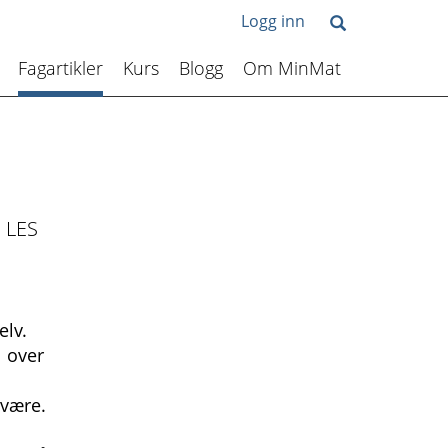
Logg inn
Fagartikler
Kurs
Blogg
Om MinMat
. LES
elv.
l over
 være.