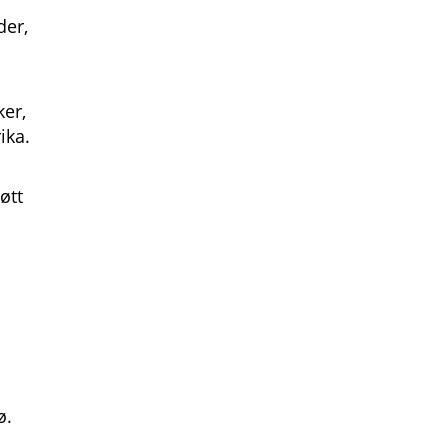
der,
ker,
rika.
øtt
rø.