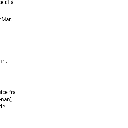
 til å
nMat.
rin,
uice fra
enan),
nde