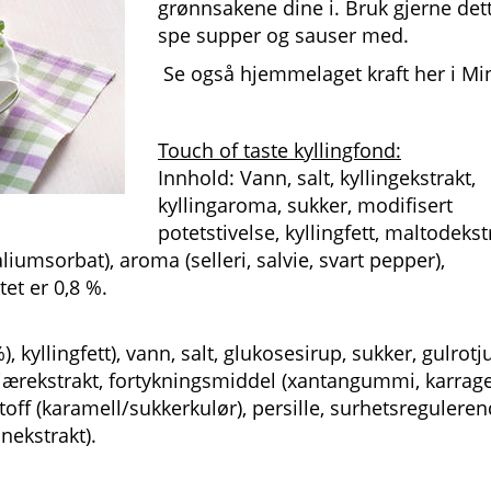
grønnsakene dine i. Bruk gjerne dette
spe supper og sauser med.
Se også hjemmelaget kraft her i Mi
Touch of taste kyllingfond:
Innhold: Vann, salt, kyllingekstrakt,
kyllingaroma, sukker, modifisert
potetstivelse, kyllingfett, maltodekst
liumsorbat), aroma (selleri, salvie, svart pepper),
et er 0,8 %.
, kyllingfett), vann, salt, glukosesirup, sukker, gulrotj
gjærekstrakt, fortykningsmiddel (xantangummi, karrag
toff (karamell/sukkerkulør), persille, surhetsregulere
nekstrakt).