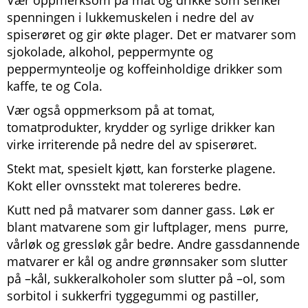
Vær oppmerksom på mat og drikke som senker
spenningen i lukkemuskelen i nedre del av
spiserøret og gir økte plager. Det er matvarer som
sjokolade, alkohol, peppermynte og
peppermynteolje og koffeinholdige drikker som
kaffe, te og Cola.
Vær også oppmerksom på at tomat,
tomatprodukter, krydder og syrlige drikker kan
virke irriterende på nedre del av spiserøret.
Stekt mat, spesielt kjøtt, kan forsterke plagene.
Kokt eller ovnsstekt mat tolereres bedre.
Kutt ned på matvarer som danner gass. Løk er
blant matvarene som gir luftplager, mens purre,
vårløk og gressløk går bedre. Andre gassdannende
matvarer er kål og andre grønnsaker som slutter
på –kål, sukkeralkoholer som slutter på –ol, som
sorbitol i sukkerfri tyggegummi og pastiller,