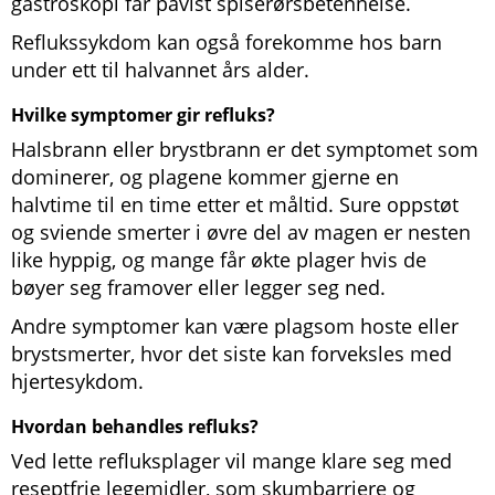
gastroskopi får påvist spiserørsbetennelse.
Reflukssykdom kan også forekomme hos barn
under ett til halvannet års alder.
Hvilke symptomer gir refluks?
Halsbrann eller brystbrann er det symptomet som
dominerer, og plagene kommer gjerne en
halvtime til en time etter et måltid. Sure oppstøt
og sviende smerter i øvre del av magen er nesten
like hyppig, og mange får økte plager hvis de
bøyer seg framover eller legger seg ned.
Andre symptomer kan være plagsom hoste eller
brystsmerter, hvor det siste kan forveksles med
hjertesykdom.
Hvordan behandles refluks?
Ved lette refluksplager vil mange klare seg med
reseptfrie legemidler, som skumbarriere og