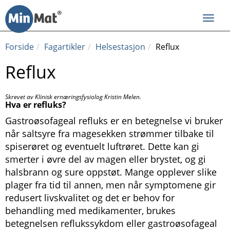
Til
innhold
Toggl
navig
Forside
Fagartikler
Helsestasjon
Reflux
Reflux
Skrevet av Klinisk ernæringsfysiolog Kristin Melen.
Hva er refluks?
Gastroøsofageal refluks er en betegnelse vi bruker
når saltsyre fra magesekken strømmer tilbake til
spiserøret og eventuelt luftrøret. Dette kan gi
smerter i øvre del av magen eller brystet, og gi
halsbrann og sure oppstøt. Mange opplever slike
plager fra tid til annen, men når symptomene gir
redusert livskvalitet og det er behov for
behandling med medikamenter, brukes
betegnelsen reflukssykdom eller gastroøsofageal