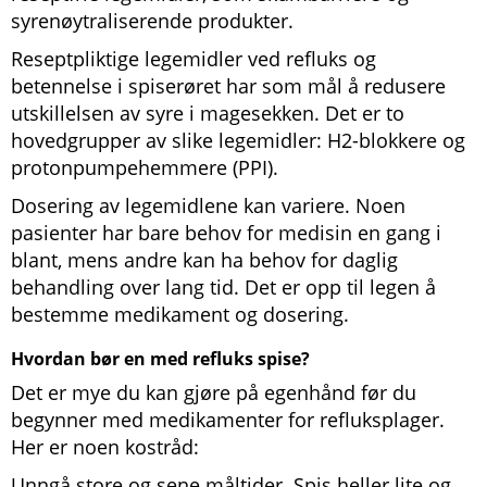
syrenøytraliserende produkter.
Reseptpliktige legemidler ved refluks og
betennelse i spiserøret har som mål å redusere
utskillelsen av syre i magesekken. Det er to
hovedgrupper av slike legemidler: H2-blokkere og
protonpumpehemmere (PPI).
Dosering av legemidlene kan variere. Noen
pasienter har bare behov for medisin en gang i
blant, mens andre kan ha behov for daglig
behandling over lang tid. Det er opp til legen å
bestemme medikament og dosering.
Hvordan bør en med refluks spise?
Det er mye du kan gjøre på egenhånd før du
begynner med medikamenter for refluksplager.
Her er noen kostråd:
Unngå store og sene måltider. Spis heller lite og