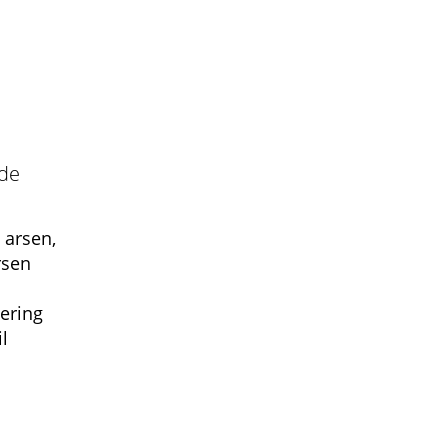
 de
 arsen,
rsen
ering
l