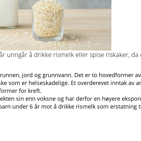
r unngår å drikke rismelk eller spise riskaker, da
grunnen, jord og grunnvann. Det er to hovedformer av
ske som er helseskadelige. Et overderevet inntak av a
former for kreft.
vekten sin enn voksne og har derfor en høyere ekspon
barn under 6 år mot å drikke rismelk som erstatning ti