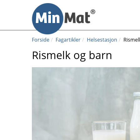
Til
innhold
Forside
Fagartikler
Helsestasjon
Rismel
Rismelk og barn