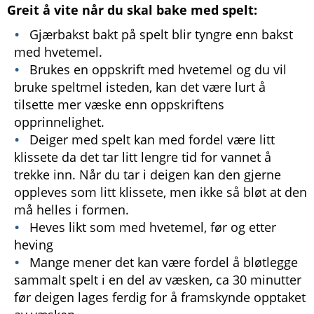
Greit å vite når du skal bake med spelt:
Gjærbakst bakt på spelt blir tyngre enn bakst
med hvetemel.
Brukes en oppskrift med hvetemel og du vil
bruke speltmel isteden, kan det være lurt å
tilsette mer væske enn oppskriftens
opprinnelighet.
Deiger med spelt kan med fordel være litt
klissete da det tar litt lengre tid for vannet å
trekke inn. Når du tar i deigen kan den gjerne
oppleves som litt klissete, men ikke så bløt at den
må helles i formen.
Heves likt som med hvetemel, før og etter
heving
Mange mener det kan være fordel å bløtlegge
sammalt spelt i en del av væsken, ca 30 minutter
før deigen lages ferdig for å framskynde opptaket