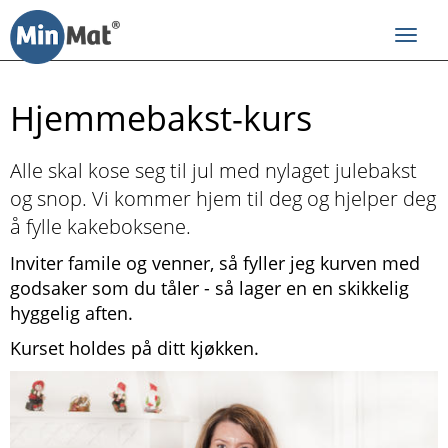
Til
innhold
Toggl
navig
Hjemmebakst-kurs
Alle skal kose seg til jul med nylaget julebakst
og snop. Vi kommer hjem til deg og hjelper deg
å fylle kakeboksene.
Inviter famile og venner, så fyller jeg kurven med
godsaker som du tåler - så lager en en skikkelig
hyggelig aften.
Kurset holdes på ditt kjøkken.