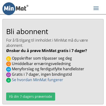
Til
innhold
Toggl
navig
Bli abonnent
For å få tilgang til innholdet i MinMat må du være
abonnent.
Ønsker du å prøve MinMat gratis i 7 dager?
Oppskrifter som tilpasser seg deg
Umiddelbar ernæringsveiledning
Menyforslag og ferdigutfylte handlelister
Gratis i 7 dager, ingen bindingstid
Se hvordan MinMat fungerer
Få din 7-dagers prøveriode