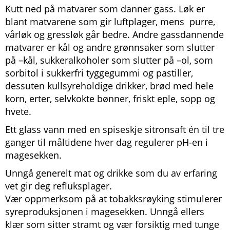
Kutt ned på matvarer som danner gass. Løk er
blant matvarene som gir luftplager, mens purre,
vårløk og gressløk går bedre. Andre gassdannende
matvarer er kål og andre grønnsaker som slutter
på –kål, sukkeralkoholer som slutter på –ol, som
sorbitol i sukkerfri tyggegummi og pastiller,
dessuten kullsyreholdige drikker, brød med hele
korn, erter, selvkokte bønner, friskt eple, sopp og
hvete.
Ett glass vann med en spiseskje sitronsaft én til tre
ganger til måltidene hver dag regulerer pH-en i
magesekken.
Unngå generelt mat og drikke som du av erfaring
vet gir deg refluksplager.
Vær oppmerksom på at tobakksrøyking stimulerer
syreproduksjonen i magesekken. Unngå ellers
klær som sitter stramt og vær forsiktig med tunge