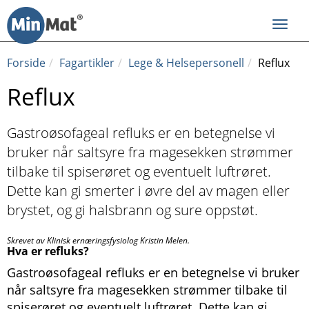
Til
innhold
Toggl
navig
Forside
Fagartikler
Lege & Helsepersonell
Reflux
Reflux
Gastroøsofageal refluks er en betegnelse vi
bruker når saltsyre fra magesekken strømmer
tilbake til spiserøret og eventuelt luftrøret.
Dette kan gi smerter i øvre del av magen eller
brystet, og gi halsbrann og sure oppstøt.
Skrevet av Klinisk ernæringsfysiolog Kristin Melen.
Hva er refluks?
Gastroøsofageal refluks er en betegnelse vi bruker
når saltsyre fra magesekken strømmer tilbake til
spiserøret og eventuelt luftrøret. Dette kan gi