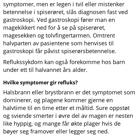
symptomer, men er legen i tvil eller mistenker
betennelse i spiserøret, slås diagnosen fast ved
gastroskopi. Ved gastroskopi fører man en
magekikkert ned for å se på spiserøret,
magesekken og tolvfingertarmen. Omtrent
halvparten av pasientene som henvises til
gastroskopi får påvist spiserørsbetennelse.
Reflukssykdom kan også forekomme hos barn
under ett til halvannet års alder.
Hvilke symptomer gir refluks?
Halsbrann eller brystbrann er det symptomet som
dominerer, og plagene kommer gjerne en
halvtime til en time etter et måltid. Sure oppstøt
og sviende smerter i øvre del av magen er nesten
like hyppig, og mange får økte plager hvis de
bøyer seg framover eller legger seg ned.