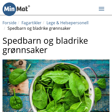
Til
innhold
Toggl
navig
Forside
Fagartikler
Lege & Helsepersonell
Spedbarn og bladrike grønnsaker
Spedbarn og bladrike
grønnsaker