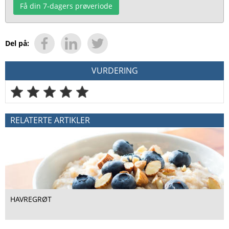
Få din 7-dagers prøveriode
Del på:
VURDERING
RELATERTE ARTIKLER
HAVREGRØT