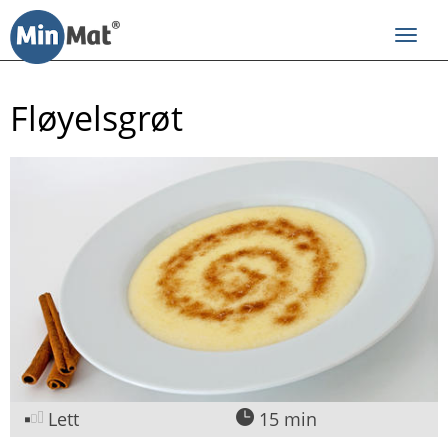
Til
innhold
Toggl
navig
Fløyelsgrøt
Lett
15 min