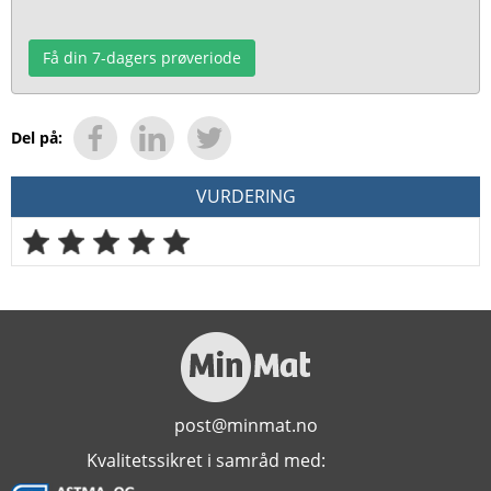
Få din 7-dagers prøveriode
Del på:
VURDERING
post@minmat.no
Kvalitetssikret i samråd med: