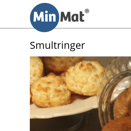
Til
innhold
Smultringer