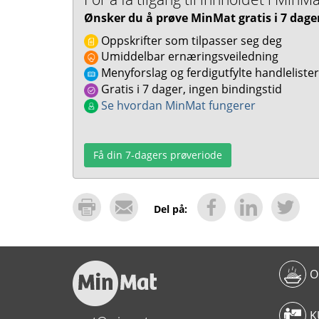
Ønsker du å prøve MinMat gratis i 7 dage
Oppskrifter som tilpasser seg deg
Umiddelbar ernæringsveiledning
Menyforslag og ferdigutfylte handlelister
Gratis i 7 dager, ingen bindingstid
Se hvordan MinMat fungerer
Få din 7-dagers prøveriode
Del på:
O
K