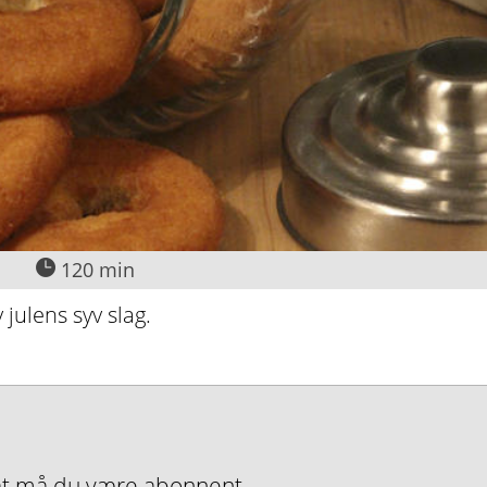
120 min
 julens syv slag.
nMat må du være abonnent.