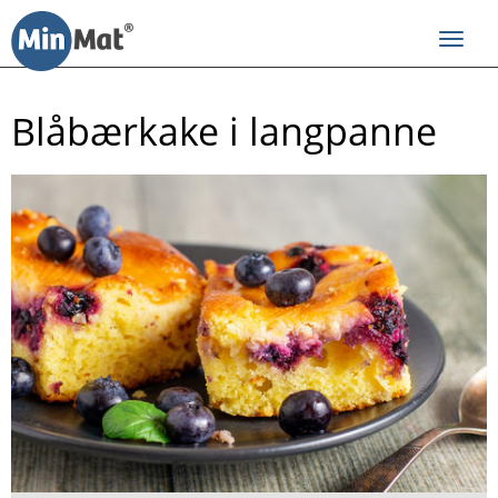
Til
innhold
Toggl
navig
Blåbærkake i langpanne