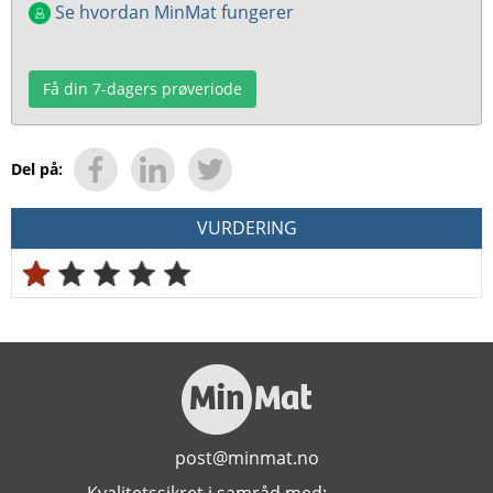
Se hvordan MinMat fungerer
Få din 7-dagers prøveriode
Del på:
VURDERING
post@minmat.no