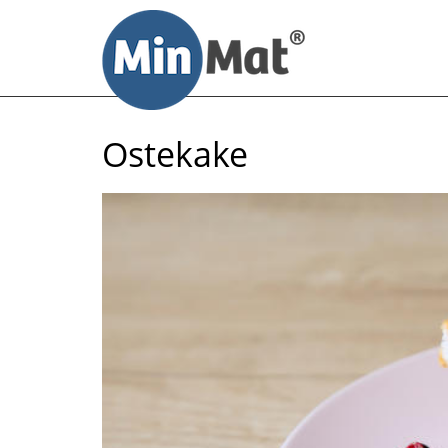
Til
innhold
Ostekake