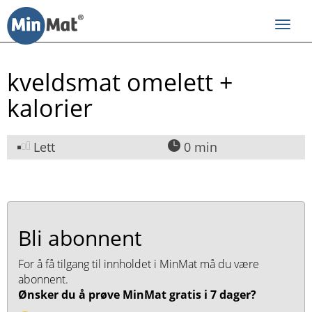
Til
innhold
Toggl
navig
kveldsmat omelett +
kalorier
Lett
0 min
Bli abonnent
For å få tilgang til innholdet i MinMat må du være
abonnent.
Ønsker du å prøve MinMat gratis i 7 dager?