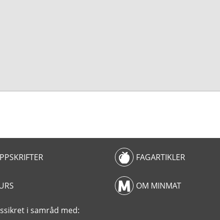
PPSKRIFTER
FAGARTIKLER
URS
OM MINMAT
tetssikret i samråd med: