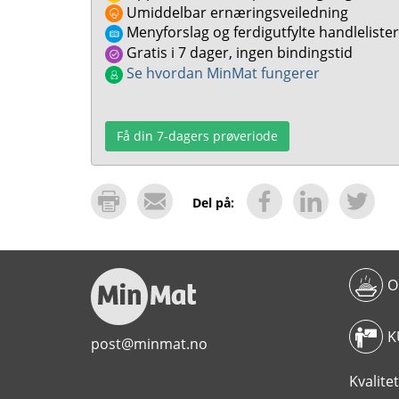
Umiddelbar ernæringsveiledning
Menyforslag og ferdigutfylte handlelister
Gratis i 7 dager, ingen bindingstid
Se hvordan MinMat fungerer
Få din 7-dagers prøveriode
Del på:
O
K
post@minmat.no
Kvali