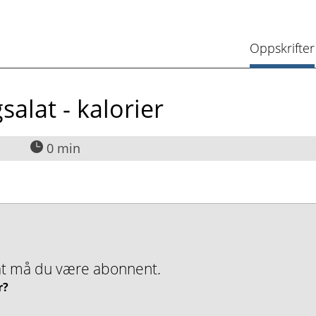
Oppskrifter
salat - kalorier
0 min
nMat må du være abonnent.
r?