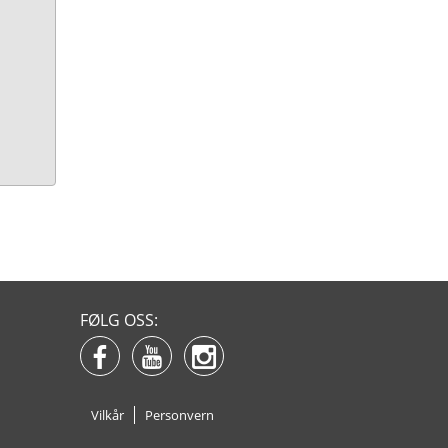
FØLG OSS:
Vilkår
Personvern