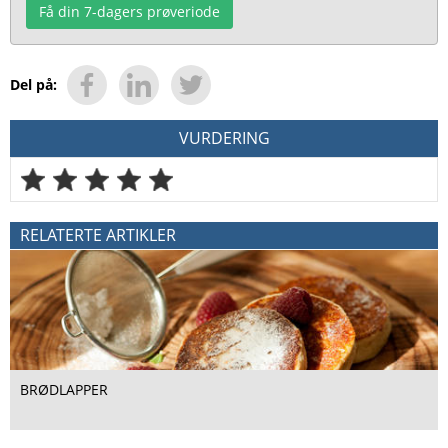
Få din 7-dagers prøveriode
Del på:
VURDERING
RELATERTE ARTIKLER
BRØDLAPPER