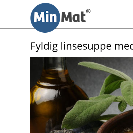
Til
innhold
Fyldig linsesuppe med