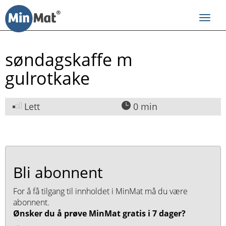
Til
innhold
Toggl
navig
søndagskaffe m
gulrotkake
Lett
0 min
Bli abonnent
For å få tilgang til innholdet i MinMat må du være
abonnent.
Ønsker du å prøve MinMat gratis i 7 dager?