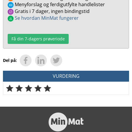
Menyforslag og ferdigutfylte handlelister
Gratis i 7 dager, ingen bindingstid
Se hvordan MinMat fungerer
Få din 7-dagers prøveriode
Del på:
VURDERING