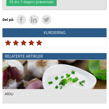
Få din 7-dagers prøveriode
Del på:
VURDERING
RELATERTE ARTIKLER
AÏOLI