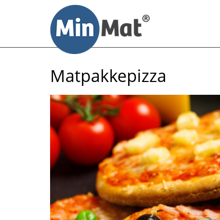
Til
innhold
Matpakkepizza