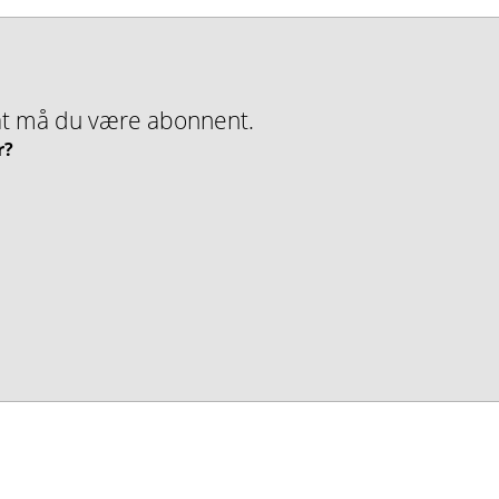
nMat må du være abonnent.
r?