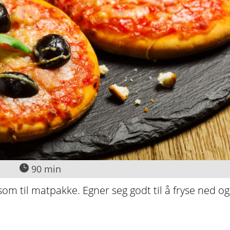
90 min
om til matpakke. Egner seg godt til å fryse ned og