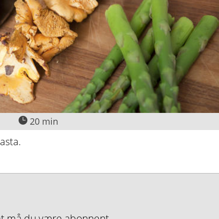
20 min
asta.
nMat må du være abonnent.