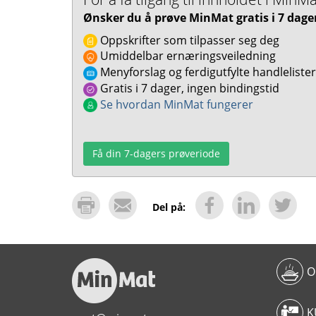
Ønsker du å prøve MinMat gratis i 7 dage
Oppskrifter som tilpasser seg deg
Umiddelbar ernæringsveiledning
Menyforslag og ferdigutfylte handlelister
Gratis i 7 dager, ingen bindingstid
Se hvordan MinMat fungerer
Få din 7-dagers prøveriode
Del på:
O
K