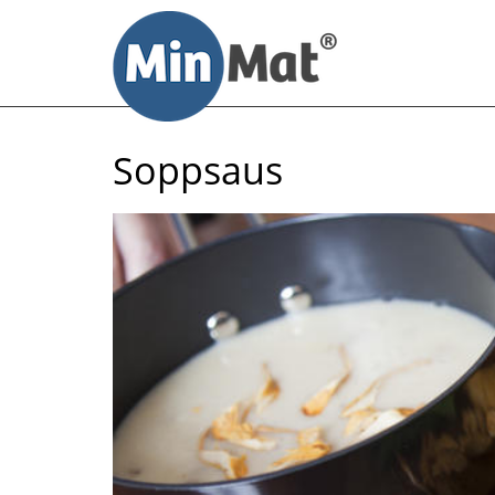
Til
innhold
Soppsaus