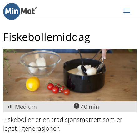
Til
innhold
Toggl
navig
Fiskebollemiddag
Medium
40 min
Fiskeboller er en tradisjonsmatrett som er
laget i generasjoner.