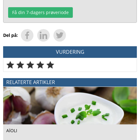
Få din 7-dagers prøveriode
Del på:
VURDERING
RELATERTE ARTIKLER
AÏOLI