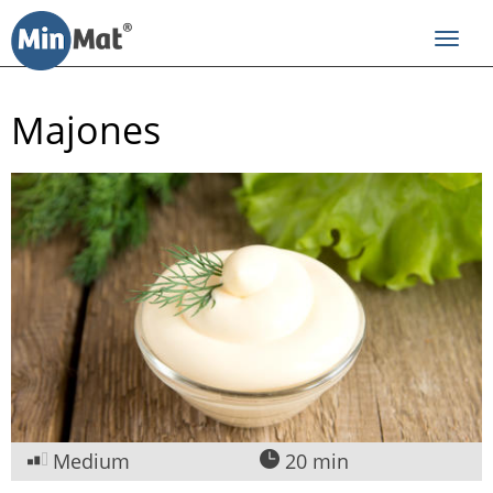
Til
innhold
Toggl
navig
Majones
Medium
20 min