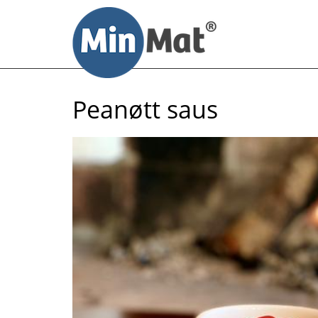
Til
innhold
Peanøtt saus