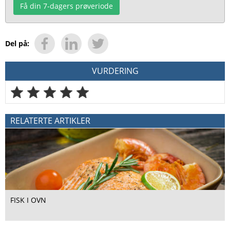
Få din 7-dagers prøveriode
Del på:
VURDERING
RELATERTE ARTIKLER
FISK I OVN