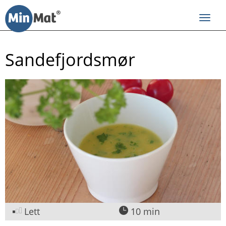
Til
innhold
Toggl
navig
Sandefjordsmør
Lett
10 min