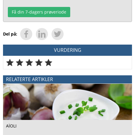
Få din 7-dagers prøveriode
Del på:
VURDERING
RELATERTE ARTIKLER
AÏOLI