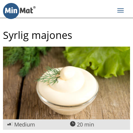
Til
innhold
Toggl
navig
Syrlig majones
Medium
20 min