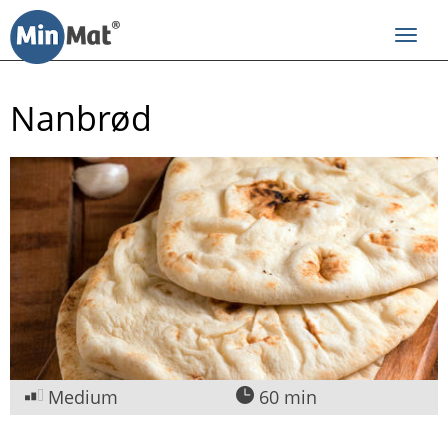
Til
innhold
Toggl
navig
Nanbrød
Medium
60 min