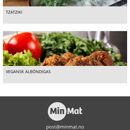
TZATZIKI
VEGANSK ALBÓNDIGAS
post@minmat.no