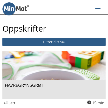
Til
innhold
Toggl
navig
Oppskrifter
Filtrer ditt søk
HAVREGRYNSGRØT
Lett
15 min